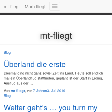
mt-fliegt – Marc fliegt
E-Mail
Navigation
umschalten
mt-fliegt
Blog
Überland die erste
Diesmal ging nicht ganz soviel Zeit ins Land. Heute soll endlich
mal ein Überlandflug stattfinden, geplant ist der Start in Erding,
Ausflug aus der …
Von
mt-fliegt
, vor
7 Jahren
3. Juli 2019
Blog
Weiter geht’s … you turn my