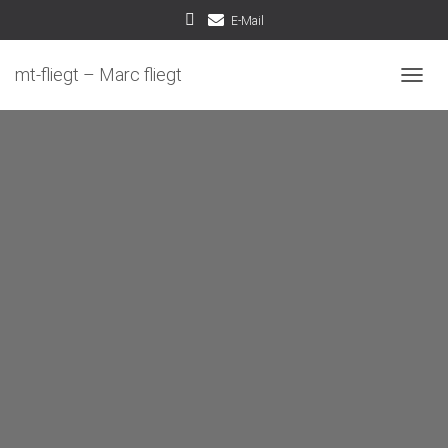
E-Mail
mt-fliegt – Marc fliegt
NAVIG