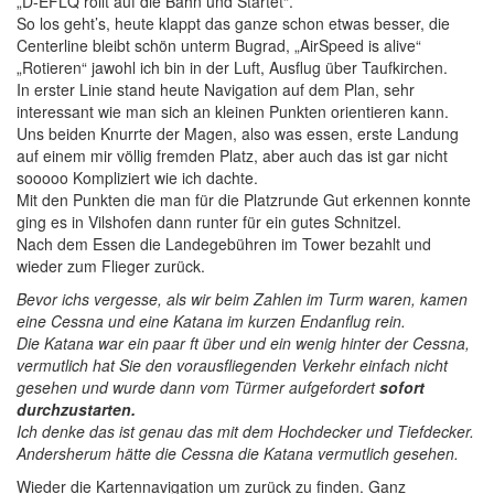
„D-EFLQ rollt auf die Bahn und Startet“.
So los geht’s, heute klappt das ganze schon etwas besser, die
Centerline bleibt schön unterm Bugrad, „AirSpeed is alive“
„Rotieren“ jawohl ich bin in der Luft, Ausflug über Taufkirchen.
In erster Linie stand heute Navigation auf dem Plan, sehr
interessant wie man sich an kleinen Punkten orientieren kann.
Uns beiden Knurrte der Magen, also was essen, erste Landung
auf einem mir völlig fremden Platz, aber auch das ist gar nicht
sooooo Kompliziert wie ich dachte.
Mit den Punkten die man für die Platzrunde Gut erkennen konnte
ging es in Vilshofen dann runter für ein gutes Schnitzel.
Nach dem Essen die Landegebühren im Tower bezahlt und
wieder zum Flieger zurück.
Bevor ichs vergesse, als wir beim Zahlen im Turm waren, kamen
eine Cessna und eine Katana im kurzen Endanflug rein.
Die Katana war ein paar ft über und ein wenig hinter der Cessna,
vermutlich hat Sie den vorausfliegenden Verkehr einfach nicht
gesehen und wurde dann vom Türmer aufgefordert
sofort
durchzustarten.
Ich denke das ist genau das mit dem Hochdecker und Tiefdecker.
Andersherum hätte die Cessna die Katana vermutlich gesehen.
Wieder die Kartennavigation um zurück zu finden. Ganz