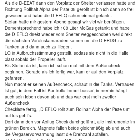
Als die D-EEAT dann den Vorplatz der Shelter verlassen hatte und
Richtung Rollhalt Alpha der Piste 08 gerollt ist bin ich dann so frei
gewesen und habe die D-EFLQ schon einmal getankt.
Stefan hatte mir gestern Abend gesagt wir viel wir benötigen.
Dementsprechend habe ich 108 Liter MoGas getankt und habe
die D-EFLQ direkt wieder vom Shelter weggeschoben weil direkt
die nächsten Vereinskamaraden kamen um die D-ERDG zu
Tanken und dann auch zu fliegen.
LQ in Aufbruchsstimmung gestellt, sodass sie nicht in die Halle
bläst sobald der Propeller läuft.
Bis Stefan da ist, kann ich schon mal mit dem Außencheck
beginnen. Gerade als ich fertig war, kam er auf den Vorplatz
gefahren.
Nun macht er seinen Außencheck, schaut in die Tanks. Vertrauen
ist gut, in dem Fall ist Kontrolle immer besser, immerhin hängt
auch sein leben davon ab und das war erst mein zweiter
Außencheck.
Checkliste fertig, „D-EFLQ rollt zum Rollhalt Alpha der Piste 08“
auf los geht’s.
Dort dann den vor Abflug Check durchgeführt, alle Instrumente im
grünen Bereich, Magnete fallen beide gleichmäßig ab und auch
die Vergaservorwärmung lässt die Drehzahl abfallen.