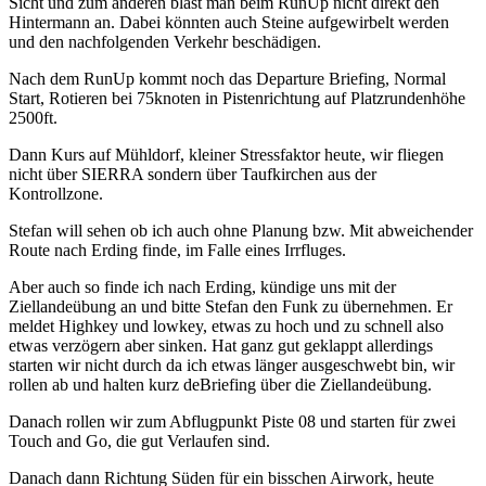
Sicht und zum anderen bläst man beim RunUp nicht direkt den
Hintermann an. Dabei könnten auch Steine aufgewirbelt werden
und den nachfolgenden Verkehr beschädigen.
Nach dem RunUp kommt noch das Departure Briefing, Normal
Start, Rotieren bei 75knoten in Pistenrichtung auf Platzrundenhöhe
2500ft.
Dann Kurs auf Mühldorf, kleiner Stressfaktor heute, wir fliegen
nicht über SIERRA sondern über Taufkirchen aus der
Kontrollzone.
Stefan will sehen ob ich auch ohne Planung bzw. Mit abweichender
Route nach Erding finde, im Falle eines Irrfluges.
Aber auch so finde ich nach Erding, kündige uns mit der
Ziellandeübung an und bitte Stefan den Funk zu übernehmen. Er
meldet Highkey und lowkey, etwas zu hoch und zu schnell also
etwas verzögern aber sinken. Hat ganz gut geklappt allerdings
starten wir nicht durch da ich etwas länger ausgeschwebt bin, wir
rollen ab und halten kurz deBriefing über die Ziellandeübung.
Danach rollen wir zum Abflugpunkt Piste 08 und starten für zwei
Touch and Go, die gut Verlaufen sind.
Danach dann Richtung Süden für ein bisschen Airwork, heute